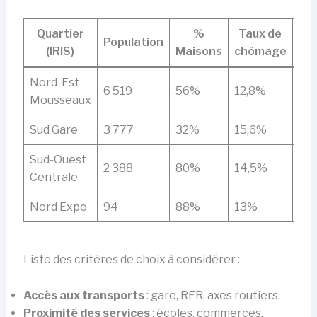
Quartier
%
Taux de
Population
(IRIS)
Maisons
chômage
Ca
Nord-Est
6 519
56%
12,8%
8%
Mousseaux
Sud Gare
3 777
32%
15,6%
8%
Sud-Ouest
2 388
80%
14,5%
10
Centrale
Nord Expo
94
88%
13%
0%
Liste des critères de choix à considérer :
Accès aux transports
: gare, RER, axes routiers.
Proximité des services
: écoles, commerces,