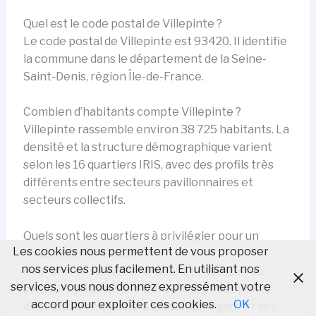
Quel est le code postal de Villepinte ?
Le code postal de Villepinte est 93420. Il identifie
la commune dans le département de la Seine-
Saint-Denis, région Île-de-France.
Combien d’habitants compte Villepinte ?
Villepinte rassemble environ 38 725 habitants. La
densité et la structure démographique varient
selon les 16 quartiers IRIS, avec des profils très
différents entre secteurs pavillonnaires et
secteurs collectifs.
Quels sont les quartiers à privilégier pour un
Les cookies nous permettent de vous proposer
investissement locatif ?
nos services plus facilement. En utilisant nos
Pour un investissement locatif, privilégier les
services, vous nous donnez expressément votre
secteurs proches des transports et des pôles
accord pour exploiter ces cookies.
OK
d’activité. Les quartiers autour de la gare et des