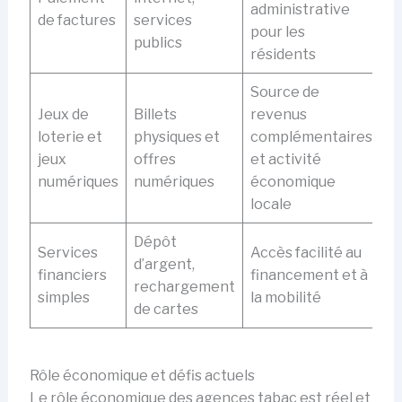
administrative
de factures
services
pour les
publics
résidents
Source de
Jeux de
Billets
revenus
loterie et
physiques et
complémentaires
jeux
offres
et activité
numériques
numériques
économique
locale
Dépôt
Services
Accès facilité au
d’argent,
financiers
financement et à
rechargement
simples
la mobilité
de cartes
Rôle économique et défis actuels
Le rôle économique des agences tabac est réel et