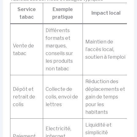
Service
Exemple
Impact local
tabac
pratique
Différents
formats et
Maintien de
Vente de
marques,
l’accès local,
tabac
conseils sur
soutien à l’emploi
les produits
non tabac
Réduction des
Dépôt et
Collecte de
déplacements et
retrait de
colis, envoi de
gain de temps
colis
lettres
pour les
habitants
Liquidité et
Electricité,
simplicité
Paiement
internet,