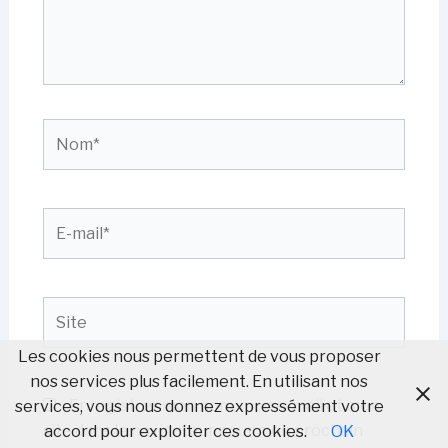
Nom*
E-
mail*
Site
Les cookies nous permettent de vous proposer
nos services plus facilement. En utilisant nos
Enregistrer mon nom, mon e-mail et mon
services, vous nous donnez expressément votre
site dans le navigateur pour mon prochain
accord pour exploiter ces cookies.
OK