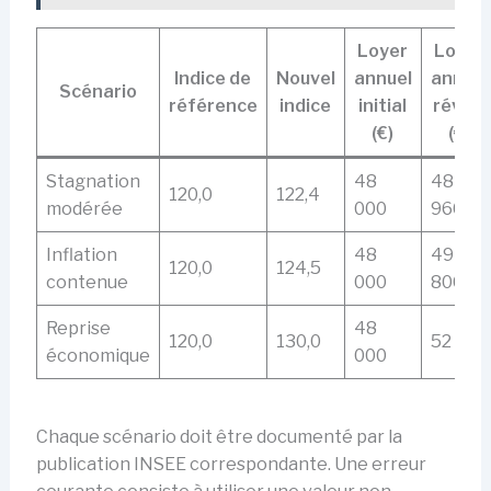
Loyer
Loyer
Indice de
Nouvel
annuel
annuel
Scénario
référence
indice
initial
révisé
(€)
(€)
Stagnation
48
48
120,0
122,4
modérée
000
960
Inflation
48
49
120,0
124,5
contenue
000
800
Reprise
48
120,0
130,0
52 000
économique
000
Chaque scénario doit être documenté par la
publication INSEE correspondante. Une erreur