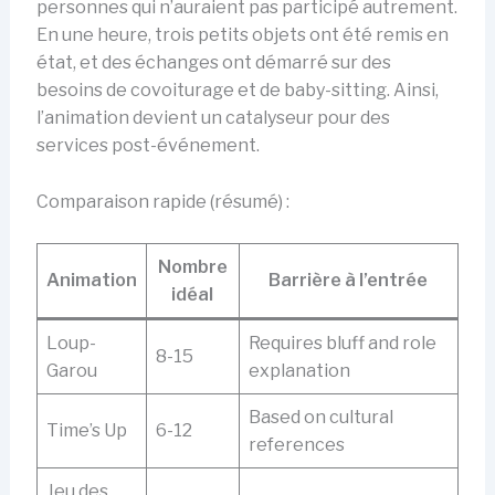
personnes qui n’auraient pas participé autrement.
En une heure, trois petits objets ont été remis en
état, et des échanges ont démarré sur des
besoins de covoiturage et de baby-sitting. Ainsi,
l’animation devient un catalyseur pour des
services post-événement.
Comparaison rapide (résumé) :
Nombre
Animation
Barrière à l’entrée
idéal
Loup-
Requires bluff and role
8-15
Garou
explanation
Based on cultural
Time’s Up
6-12
references
Jeu des