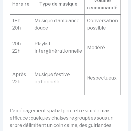
Volume
Horaire
Type de musique
recommandé
a
18h-
Musique d’ambiance
Conversation
Esp
20h
douce
possible
pri
Zo
20h-
Playlist
Modéré
cen
22h
intergénérationnelle
coi
Zo
Après
Musique festive
élo
Respectueux
22h
optionnelle
des
hab
L’aménagement spatial peut être simple mais
efficace : quelques chaises regroupées sous un
arbre délimitent un coin calme, des guirlandes