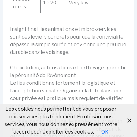
10-20
Very low
rimes
Insight final : les animations et micro-services
sont des leviers concrets pour que la convivialité
dépasse la simple soirée et devienne une pratique
durable dans le voisinage.
Choix du lieu, autorisations et nettoyage : garantir
la pérennité de l’événement
Le lieu conditionne fortement la logistique et
l’acceptation sociale. Organiser la fête dans une
cour privée est pratique mais requiert de vérifier
le règlement de copropriété. Les
Les cookies nous permettent de vous proposer
rassemblements sur l’espace public (parc, rue
nos services plus facilement. En utilisant nos
fermée) demandent une demande d’autorisation
services, vous nous donnez expressément votre
municipale, à anticiper au moins un mois avant la
accord pour exploiter ces cookies.
OK
date. Le choix entre ces options dépend du public