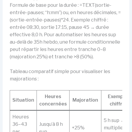
Formule de base pour la durée : =TEXT(sortie-
entrée-pauses; “h:mm”) ou, en heures décimales, =
(sortie-entrée-pauses)*24. Exemple chiffré :
entrée 08:30, sortie 17:15, pause 45 → durée
effective 8,0 h. Pour automatiser les heures sup
au-delà de 35h hebdo, une formule conditionnelle
peut répartir les heures entre tranche 0–8
(majoration 25%) et tranche >8 (50%).
Tableau comparatif simple pour visualiser les
majorations :
Heures
Exemple
Situation
Majoration
concernées
chiffré
Heures
5 h sup →
36–43
Jusqu’à 8 h
+25%
multiplier
par
sup