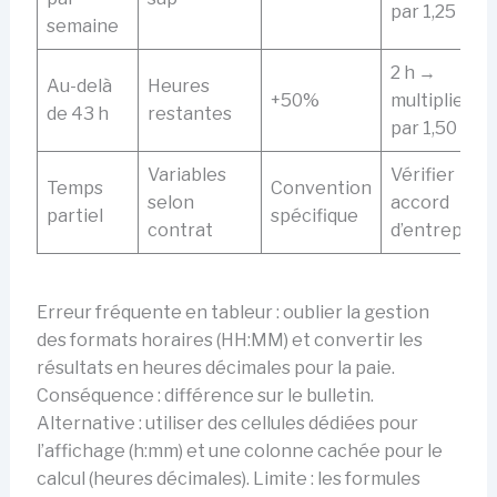
par 1,25
semaine
2 h →
Au-delà
Heures
+50%
multiplier
de 43 h
restantes
par 1,50
Variables
Vérifier
Temps
Convention
selon
accord
partiel
spécifique
contrat
d’entreprise
Erreur fréquente en tableur : oublier la gestion
des formats horaires (HH:MM) et convertir les
résultats en heures décimales pour la paie.
Conséquence : différence sur le bulletin.
Alternative : utiliser des cellules dédiées pour
l’affichage (h:mm) et une colonne cachée pour le
calcul (heures décimales). Limite : les formules