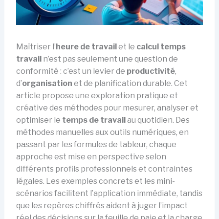
Maîtriser l’
heure de travail
et le
calcul temps
travail
n’est pas seulement une question de
conformité : c’est un levier de
productivité
,
d’
organisation
et de planification durable. Cet
article propose une exploration pratique et
créative des méthodes pour mesurer, analyser et
optimiser le
temps de travail
au quotidien. Des
méthodes manuelles aux outils numériques, en
passant par les formules de tableur, chaque
approche est mise en perspective selon
différents profils professionnels et contraintes
légales. Les exemples concrets et les mini-
scénarios facilitent l’application immédiate, tandis
que les repères chiffrés aident à juger l’impact
réel des décisions sur la feuille de paie et la charge